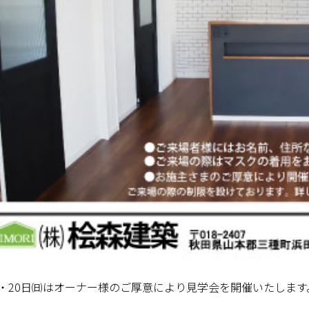
㈯・20日㈰はオーナー様のご厚意により見学会を開催いたします