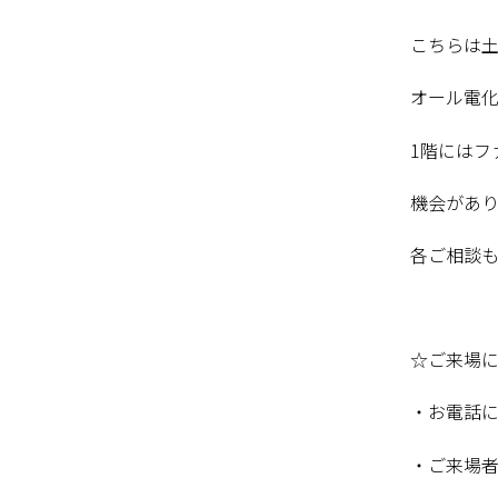
こちらは土
オール電化
1階には
機会があ
各ご相談
☆ご来場
・お電話にて
・ご来場