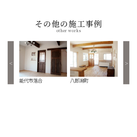
その他の施工事例
other works
能代市落合
八郎潟町
能代市